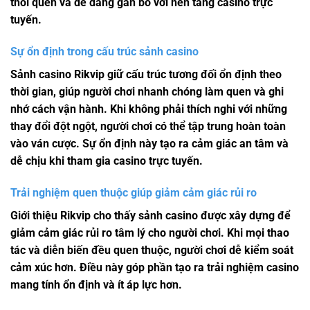
thói quen và dễ dàng gắn bó với nền tảng casino trực
tuyến.
Sự ổn định trong cấu trúc sảnh casino
Sảnh casino Rikvip giữ cấu trúc tương đối ổn định theo
thời gian, giúp người chơi nhanh chóng làm quen và ghi
nhớ cách vận hành. Khi không phải thích nghi với những
thay đổi đột ngột, người chơi có thể tập trung hoàn toàn
vào ván cược. Sự ổn định này tạo ra cảm giác an tâm và
dễ chịu khi tham gia casino trực tuyến.
Trải nghiệm quen thuộc giúp giảm cảm giác rủi ro
Giới thiệu Rikvip cho thấy sảnh casino được xây dựng để
giảm cảm giác rủi ro tâm lý cho người chơi. Khi mọi thao
tác và diễn biến đều quen thuộc, người chơi dễ kiểm soát
cảm xúc hơn. Điều này góp phần tạo ra trải nghiệm casino
mang tính ổn định và ít áp lực hơn.