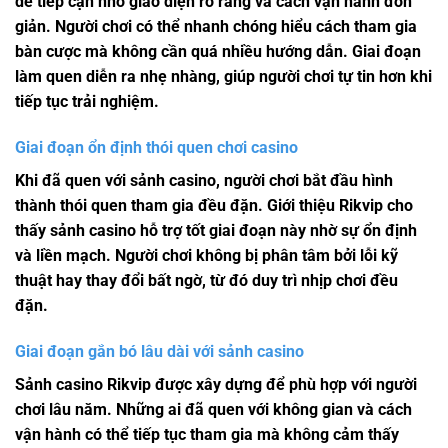
dễ tiếp cận nhờ giao diện rõ ràng và cách vận hành đơn
giản. Người chơi có thể nhanh chóng hiểu cách tham gia
bàn cược mà không cần quá nhiều hướng dẫn. Giai đoạn
làm quen diễn ra nhẹ nhàng, giúp người chơi tự tin hơn khi
tiếp tục trải nghiệm.
Giai đoạn ổn định thói quen chơi casino
Khi đã quen với sảnh casino, người chơi bắt đầu hình
thành thói quen tham gia đều đặn. Giới thiệu Rikvip cho
thấy sảnh casino hỗ trợ tốt giai đoạn này nhờ sự ổn định
và liền mạch. Người chơi không bị phân tâm bởi lỗi kỹ
thuật hay thay đổi bất ngờ, từ đó duy trì nhịp chơi đều
đặn.
Giai đoạn gắn bó lâu dài với sảnh casino
Sảnh casino Rikvip được xây dựng để phù hợp với người
chơi lâu năm. Những ai đã quen với không gian và cách
vận hành có thể tiếp tục tham gia mà không cảm thấy