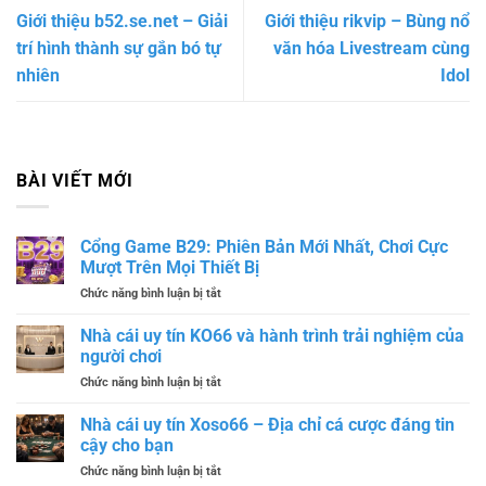
Giới thiệu b52.se.net – Giải
Giới thiệu rikvip – Bùng nổ
trí hình thành sự gắn bó tự
văn hóa Livestream cùng
nhiên
Idol
BÀI VIẾT MỚI
Cổng Game B29: Phiên Bản Mới Nhất, Chơi Cực
Mượt Trên Mọi Thiết Bị
ở
Chức năng bình luận bị tắt
Cổng
Game
Nhà cái uy tín KO66 và hành trình trải nghiệm của
B29:
người chơi
Phiên
ở
Chức năng bình luận bị tắt
Bản
Nhà
Mới
cái
Nhà cái uy tín Xoso66 – Địa chỉ cá cược đáng tin
Nhất,
uy
Chơi
cậy cho bạn
tín
Cực
ở
Chức năng bình luận bị tắt
KO66
Mượt