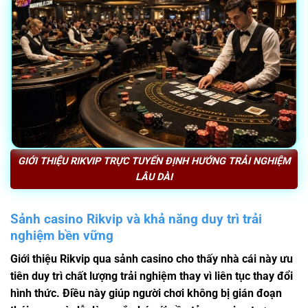
GIỚI THIỆU RIKVIP TRỰC TUYẾN ĐỊNH HƯỚNG TRẢI NGHIỆM
LÂU DÀI
Sảnh casino Rikvip và khả năng duy trì trải
nghiệm bền vững
Giới thiệu Rikvip qua sảnh casino cho thấy nhà cái này ưu
tiên duy trì chất lượng trải nghiệm thay vì liên tục thay đổi
hình thức. Điều này giúp người chơi không bị gián đoạn