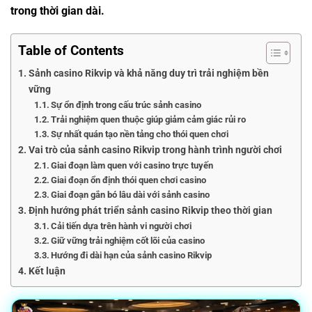
trong thời gian dài.
Table of Contents
Sảnh casino Rikvip và khả năng duy trì trải nghiệm bền
vững
Sự ổn định trong cấu trúc sảnh casino
Trải nghiệm quen thuộc giúp giảm cảm giác rủi ro
Sự nhất quán tạo nền tảng cho thói quen chơi
Vai trò của sảnh casino Rikvip trong hành trình người chơi
Giai đoạn làm quen với casino trực tuyến
Giai đoạn ổn định thói quen chơi casino
Giai đoạn gắn bó lâu dài với sảnh casino
Định hướng phát triển sảnh casino Rikvip theo thời gian
Cải tiến dựa trên hành vi người chơi
Giữ vững trải nghiệm cốt lõi của casino
Hướng đi dài hạn của sảnh casino Rikvip
Kết luận