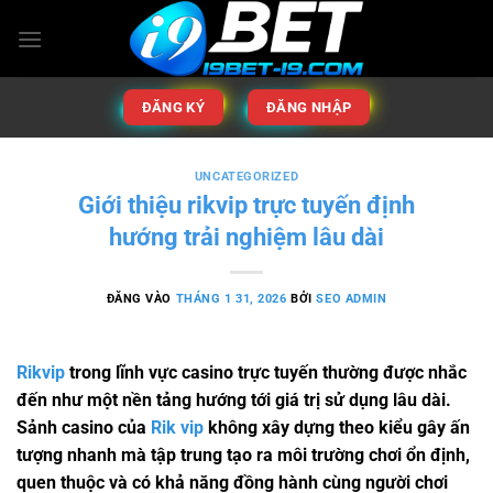
Bỏ
qua
nội
dung
ĐĂNG KÝ
ĐĂNG NHẬP
UNCATEGORIZED
Giới thiệu rikvip trực tuyến định
hướng trải nghiệm lâu dài
ĐĂNG VÀO
THÁNG 1 31, 2026
BỞI
SEO ADMIN
Rikvip
trong lĩnh vực casino trực tuyến thường được nhắc
đến như một nền tảng hướng tới giá trị sử dụng lâu dài.
Sảnh casino của
Rik vip
không xây dựng theo kiểu gây ấn
tượng nhanh mà tập trung tạo ra môi trường chơi ổn định,
quen thuộc và có khả năng đồng hành cùng người chơi