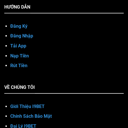
HƯỚNG DẪN
Đă
ng Ký
Đăng Nhập
Tải App
Nạp Tiền
Rút Tiền
VỀ CHÚNG TÔI
Giới Thiệu I9BET
Chính Sách Bảo Mật
Đại Lý I9BET