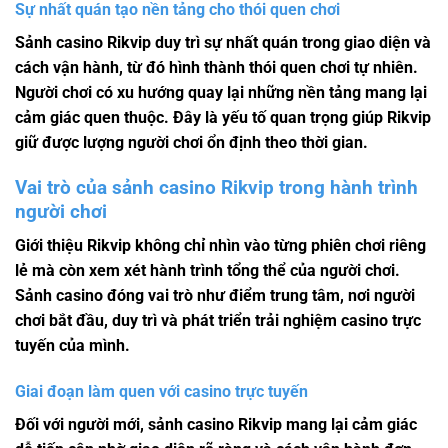
Sự nhất quán tạo nền tảng cho thói quen chơi
Sảnh casino Rikvip duy trì sự nhất quán trong giao diện và
cách vận hành, từ đó hình thành thói quen chơi tự nhiên.
Người chơi có xu hướng quay lại những nền tảng mang lại
cảm giác quen thuộc. Đây là yếu tố quan trọng giúp Rikvip
giữ được lượng người chơi ổn định theo thời gian.
Vai trò của sảnh casino Rikvip trong hành trình
người chơi
Giới thiệu Rikvip không chỉ nhìn vào từng phiên chơi riêng
lẻ mà còn xem xét hành trình tổng thể của người chơi.
Sảnh casino đóng vai trò như điểm trung tâm, nơi người
chơi bắt đầu, duy trì và phát triển trải nghiệm casino trực
tuyến của mình.
Giai đoạn làm quen với casino trực tuyến
Đối với người mới, sảnh casino Rikvip mang lại cảm giác