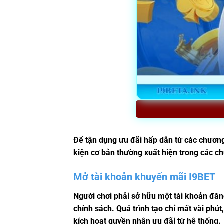
Để tận dụng ưu đãi hấp dẫn từ các chương
kiện cơ bản thường xuất hiện trong các c
Mở tài khoản khuyến mãi I9BET
Người chơi phải sở hữu một tài khoản đăn
chính sách. Quá trình tạo chỉ mất vài phú
kích hoạt quyền nhận ưu đãi từ hệ thống.