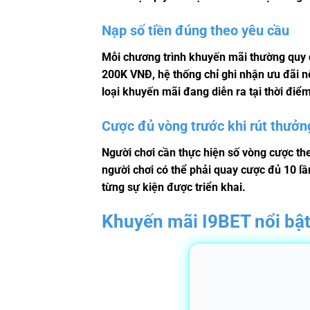
Nạp số tiền đúng theo yêu cầu
Mỗi chương trình khuyến mãi thường quy đ
200K VNĐ, hệ thống chỉ ghi nhận ưu đãi nế
loại khuyến mãi đang diễn ra tại thời điểm
Cược đủ vòng trước khi rút thưởn
Người chơi cần thực hiện số vòng cược th
người chơi có thể phải quay cược đủ 10 lầ
từng sự kiện được triển khai.
Khuyến mãi I9BET nổi bật