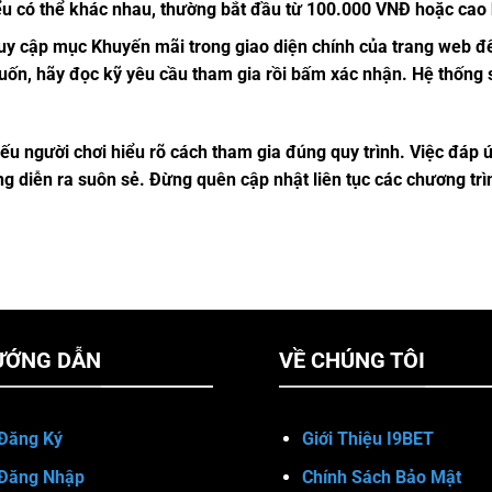
iểu có thể khác nhau, thường bắt đầu từ 100.000 VNĐ hoặc cao 
ruy cập mục Khuyến mãi trong giao diện chính của trang web 
ốn, hãy đọc kỹ yêu cầu tham gia rồi bấm xác nhận. Hệ thống 
nếu người chơi hiểu rõ cách tham gia đúng quy trình. Việc đáp 
g diễn ra suôn sẻ. Đừng quên cập nhật liên tục các chương trì
ƯỚNG DẪN
VỀ CHÚNG TÔI
Đă
ng Ký
Giới Thiệu I9BET
Đăng Nhập
Chính Sách Bảo Mật