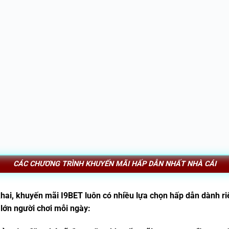
CÁC CHƯƠNG TRÌNH KHUYẾN MÃI HẤP DẪN NHẤT NHÀ CÁI
khai,
khuyến mãi I9BET
luôn có nhiều lựa chọn hấp dẫn dành r
 lớn người chơi mỗi ngày: