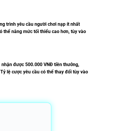
 trình yêu cầu người chơi nạp ít nhất
ó thể nâng mức tối thiểu cao hơn, tùy vào
ếu nhận được 500.000 VNĐ tiền thưởng,
Tỷ lệ cược yêu cầu có thể thay đổi tùy vào