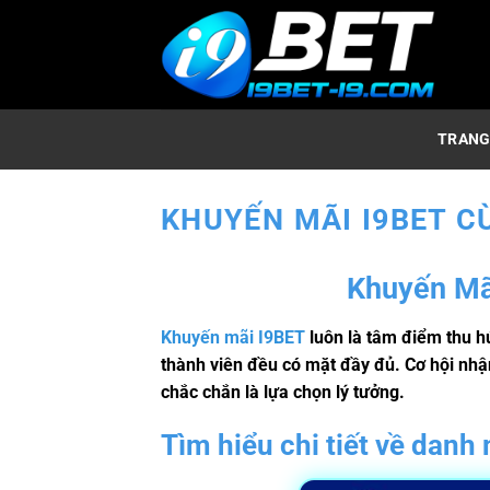
Bỏ
qua
nội
dung
TRANG
KHUYẾN MÃI I9BET C
Khuyến Mã
Khuyến mãi I9BET
luôn là tâm điểm thu hú
thành viên đều có mặt đầy đủ. Cơ hội nhậ
chắc chắn là lựa chọn lý tưởng.
Tìm hiểu chi tiết về dan