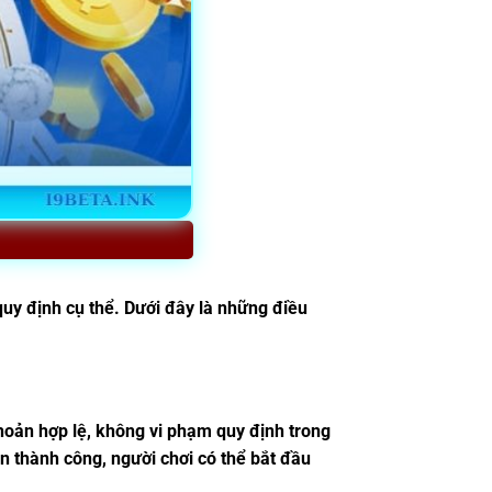
quy định cụ thể. Dưới đây là những điều
hoản hợp lệ, không vi phạm quy định trong
ận thành công, người chơi có thể bắt đầu