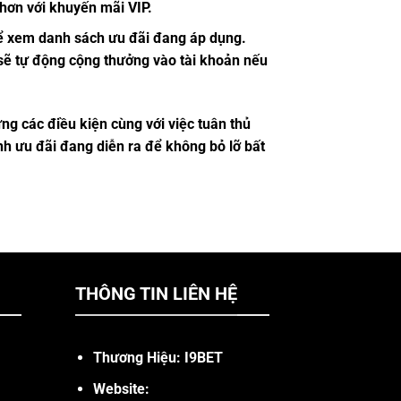
hơn với khuyến mãi VIP.
để xem danh sách ưu đãi đang áp dụng.
sẽ tự động cộng thưởng vào tài khoản nếu
ứng các điều kiện cùng với việc tuân thủ
nh ưu đãi đang diễn ra để không bỏ lỡ bất
THÔNG TIN LIÊN HỆ
Thương Hiệu
: I9BET
Website
: